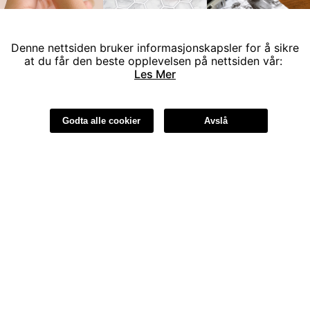
Denne nettsiden bruker informasjonskapsler for å sikre
at du får den beste opplevelsen på nettsiden vår:
KUNDEINFORMASJON
Les Mer
FIRMAINFORMASJON
Godta alle cookier
Avslå
Kontakt:
815 000 95
help@myori.no